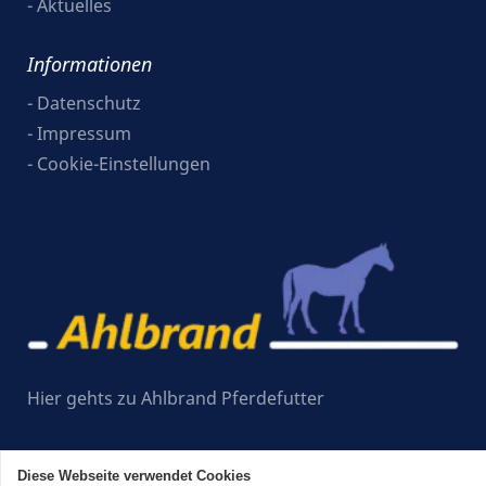
-
Aktuelles
Informationen
-
Datenschutz
-
Impressum
-
Cookie-Einstellungen
Hier gehts zu Ahlbrand Pferdefutter
powered by
editly
Diese Webseite verwendet Cookies